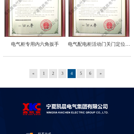
电气柜专用内六角扳手
电气配电柜活动门关门定位装
置
«
1
2
3
4
5
6
»