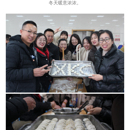
冬天暖意浓浓。