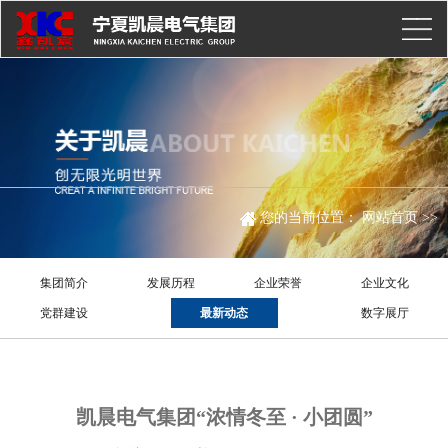
您的当前位置：
网站首页
>>
集团简介
发展历程
企业荣誉
企业文化
党群建设
最新动态
数字展厅
凯晨电气集团“浓情冬至 · 小团圆”