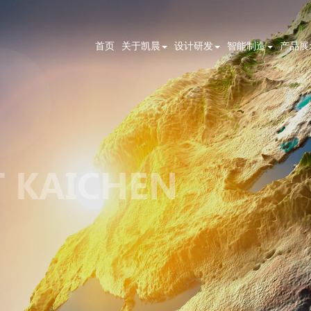
首页
关于凯晨
设计研发
智能制造
产品展