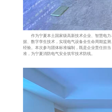
作为宁夏本土国家级高新技术企业、智慧电力
据、数字孪生技术，实现电气设备全生命周期监测
经验。本次参与团体标准编制，既是企业责任担当
准，为宁夏消防电气安全筑牢技术防线。